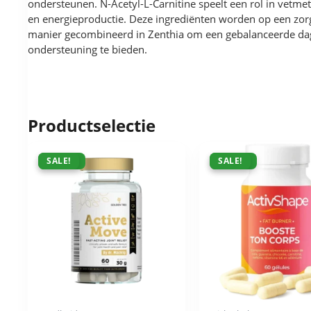
ondersteunen. N-Acetyl-L-Carnitine speelt een rol in vetme
en energieproductie. Deze ingrediënten worden op een zor
manier gecombineerd in Zenthia om een gebalanceerde dag
ondersteuning te bieden.
Productselectie
ACTIE !
SALE!
ACTIE !
SALE!