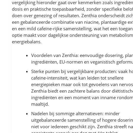
vergelijking hieronder gaat over kenmerken zoals ingrediën
dosis en praktische toepasbaarheid, zonder specifieke belof
doen over genezing of resultaten. Zenthia onderscheidt zic
een gebalanceerde combinatie van niacine, plantaardige ex
en een mild cafeïne-rijke samenstelling, wat het een toegan
optie maakt voor dagelijkse ondersteuning van metabolis
energiebalans.
Voordelen van Zenthia: eenvoudige dosering, pla
ingrediënten, EU-normen en veganistisch geformu
Sterke punten bij vergelijkbare producten: vaak h
cafeïne‑intensiteit, wat kan leiden tot snellere
energiepieken maar ook tot gevoelens van nervosi
Zenthia biedt een zachtere balans door diëtistisch
ingrediënten en een moment van inname rondom
maaltijd.
Nadelen bij sommige alternatieven: minder
uitgebalanceerde samenstelling of hogere doseri
niet voor iedereen geschikt zijn. Zenthia streeft n
consistente aanpak per dag met één tablet.