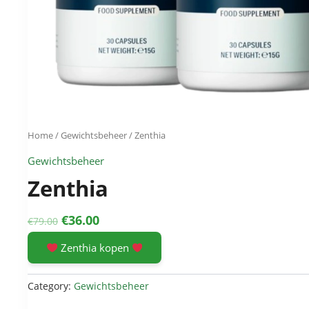
Home
/
Gewichtsbeheer
/ Zenthia
Gewichtsbeheer
Zenthia
Original
Current
€
36.00
€
79.00
price
price
Zenthia kopen
was:
is:
€79.00.
€36.00.
Category:
Gewichtsbeheer