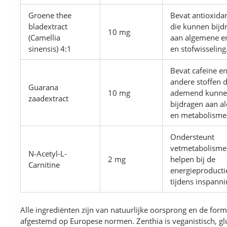
Groene thee
Bevat antioxida
bladextract
die kunnen bijd
10 mg
(Camellia
aan algemene e
sinensis) 4:1
en stofwisseling
Bevat cafeïne e
andere stoffen d
Guarana
10 mg
ademend kunn
zaadextract
bijdragen aan al
en metabolisme
Ondersteunt
vetmetabolisme
N-Acetyl-L-
2 mg
helpen bij de
Carnitine
energieproducti
tijdens inspanni
Alle ingrediënten zijn van natuurlijke oorsprong en de form
afgestemd op Europese normen. Zenthia is veganistisch, gl