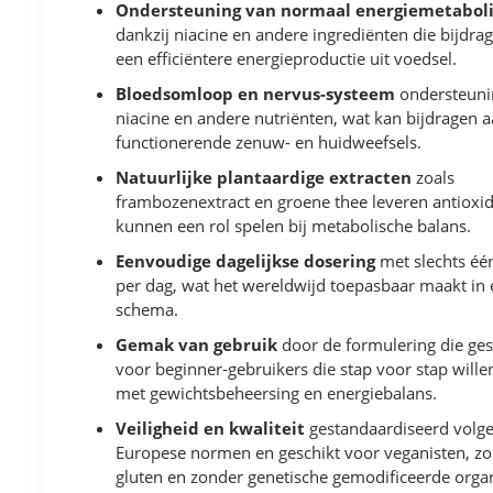
Ondersteuning van normaal energiemetabol
dankzij niacine en andere ingrediënten die bijdra
een efficiëntere energieproductie uit voedsel.
Bloedsomloop en nervus-systeem
ondersteuni
niacine en andere nutriënten, wat kan bijdragen 
functionerende zenuw- en huidweefsels.
Natuurlijke plantaardige extracten
zoals
frambozenextract en groene thee leveren antioxi
kunnen een rol spelen bij metabolische balans.
Eenvoudige dagelijkse dosering
met slechts één
per dag, wat het wereldwijd toepasbaar maakt in
schema.
Gemak van gebruik
door de formulering die gesc
voor beginner-gebruikers die stap voor stap wille
met gewichtsbeheersing en energiebalans.
Veiligheid en kwaliteit
gestandaardiseerd volg
Europese normen en geschikt voor veganisten, z
gluten en zonder genetische gemodificeerde org