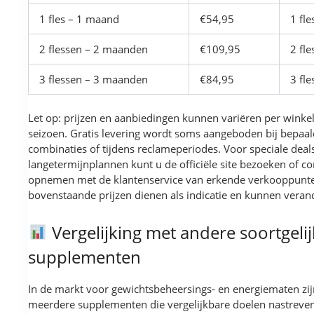
1 fles – 1 maand
€54,95
1 fle
2 flessen – 2 maanden
€109,95
2 fle
3 flessen – 3 maanden
€84,95
3 fle
Let op: prijzen en aanbiedingen kunnen variëren per winke
seizoen. Gratis levering wordt soms aangeboden bij bepaa
combinaties of tijdens reclameperiodes. Voor speciale deal
langetermijnplannen kunt u de officiële site bezoeken of co
opnemen met de klantenservice van erkende verkooppunt
bovenstaande prijzen dienen als indicatie en kunnen veran
Vergelijking met andere soortgeli
supplementen
In de markt voor gewichtsbeheersings- en energiematen zij
meerdere supplementen die vergelijkbare doelen nastreve