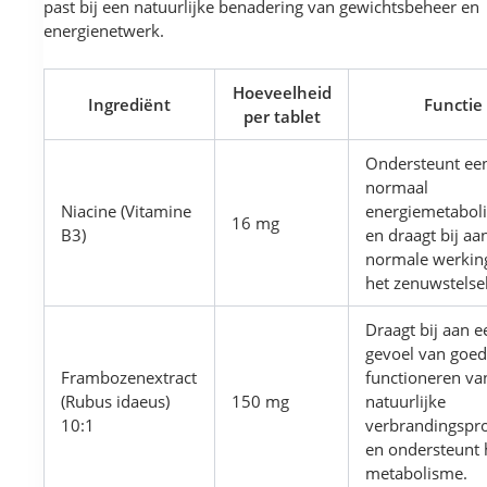
past bij een natuurlijke benadering van gewichtsbeheer en
energienetwerk.
Hoeveelheid
Ingrediënt
Functie
per tablet
Ondersteunt ee
normaal
Niacine (Vitamine
energiemetabol
16 mg
B3)
en draagt bij aa
normale werkin
het zenuwstelsel
Draagt bij aan e
gevoel van goe
Frambozenextract
functioneren va
(Rubus idaeus)
150 mg
natuurlijke
10:1
verbrandingspr
en ondersteunt 
metabolisme.