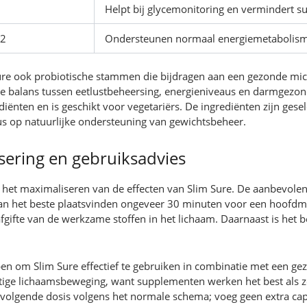
Helpt bij glycemonitoring en vermindert su
12
Ondersteunen normaal energiemetabolis
re ook probiotische stammen die bijdragen aan een gezonde mic
ge balans tussen eetlustbeheersing, energieniveaus en darmgezo
iënten en is geschikt voor vegetariërs. De ingrediënten zijn gese
s op natuurlijke ondersteuning van gewichtsbeheer.
sering en gebruiksadvies
j het maximaliseren van de effecten van Slim Sure. De aanbevolen 
an het beste plaatsvinden ongeveer 30 minuten voor een hoofdma
 afgifte van de werkzame stoffen in het lichaam. Daarnaast is het
n om Slim Sure effectief te gebruiken in combinatie met een gez
ge lichaamsbeweging, want supplementen werken het best als ze 
e volgende dosis volgens het normale schema; voeg geen extra ca