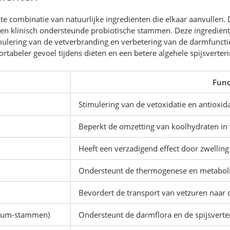
hte combinatie van natuurlijke ingrediënten die elkaar aanvullen. 
n, en klinisch ondersteunde probiotische stammen. Deze ingredië
timulering van de vetverbranding en verbetering van de darmfunct
tabeler gevoel tijdens diëten en een betere algehele spijsverteri
Func
Stimulering van de vetoxidatie en antioxid
Beperkt de omzetting van koolhydraten in v
Heeft een verzadigend effect door zwellin
Ondersteunt de thermogenese en metabo
Bevordert de transport van vetzuren naar d
erium-stammen)
Ondersteunt de darmflora en de spijsverte