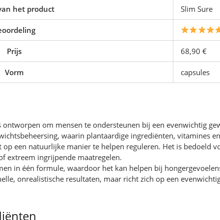
an het product
Slim Sure
eoordeling
Prijs
68,90 €
Vorm
capsules
is ontworpen om mensen te ondersteunen bij een evenwichtig ge
gewichtsbeheersing, waarin plantaardige ingrediënten, vitamines
 op een natuurlijke manier te helpen reguleren. Het is bedoeld 
 of extreem ingrijpende maatregelen.
 in één formule, waardoor het kan helpen bij hongergevoelens, 
nelle, onrealistische resultaten, maar richt zich op een evenwic
diënten