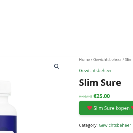
Home
/
Gewichtsbeheer
/ Slim
Gewichtsbeheer
Slim Sure
Original
Current
€
25.00
€
84.00
price
price
Slim Sure kopen
was:
is:
€84.00.
€25.00.
Category:
Gewichtsbeheer