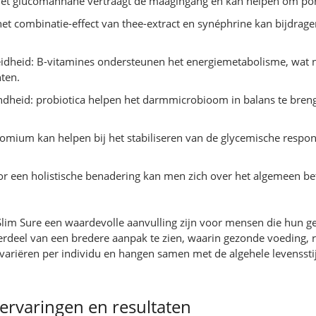
het glucomannane vertraagt de maagingang en kan helpen om porti
het combinatie-effect van thee-extract en synéphrine kan bijdrag
dheid: B-vitamines ondersteunen het energiemetabolisme, wat nut
ten.
heid: probiotica helpen het darmmicrobioom in balans te brenge
romium kan helpen bij het stabiliseren van de glycemische respo
oor een holistische benadering kan men zich over het algemeen be
lim Sure een waardevolle aanvulling zijn voor mensen die hun ge
nderdeel van een bredere aanpak te zien, waarin gezonde voeding
variëren per individu en hangen samen met de algehele levensstij
 ervaringen en resultaten