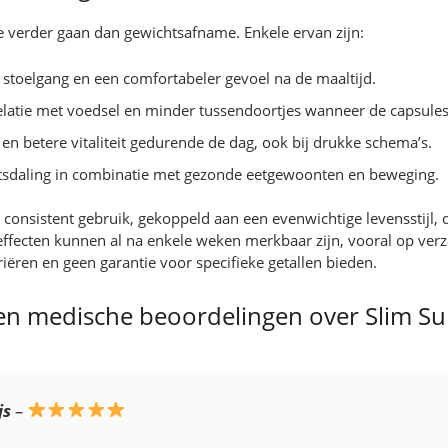
e verder gaan dan gewichtsafname. Enkele ervan zijn:
stoelgang en een comfortabeler gevoel na de maaltijd.
relatie met voedsel en minder tussendoortjes wanneer de capsul
n betere vitaliteit gedurende de dag, ook bij drukke schema’s.
htsdaling in combinatie met gezonde eetgewoonten en beweging.
t consistent gebruik, gekoppeld aan een evenwichtige levensstijl,
ffecten kunnen al na enkele weken merkbaar zijn, vooral op verz
iëren en geen garantie voor specifieke getallen bieden.
n medische beoordelingen over Slim Su
js
–