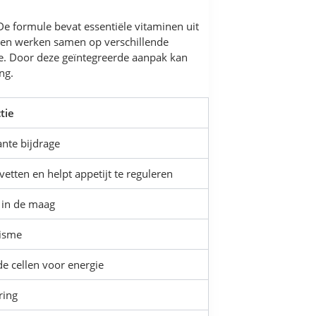
De formule bevat essentiële vitaminen uit
nten werken samen op verschillende
ie. Door deze geïntegreerde aanpak kan
ng.
tie
ante bijdrage
etten en helpt appetijt te reguleren
g in de maag
lisme
e cellen voor energie
ring