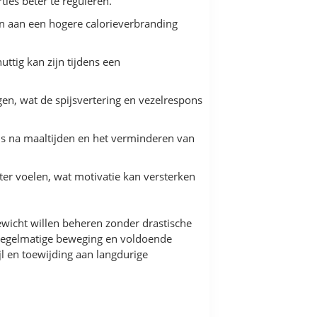
es beter te reguleren.
en aan een hogere calorieverbranding
tig kan zijn tijdens een
n, wat de spijsvertering en vezelrespons
ns na maaltijden en het verminderen van
ter voelen, wat motivatie kan versterken
wicht willen beheren zonder drastische
, regelmatige beweging en voldoende
l en toewijding aan langdurige