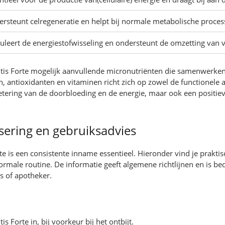
rsteunt celregeneratie en helpt bij normale metabolische proces
uleert de energiestofwisseling en ondersteunt de omzetting van v
tis Forte mogelijk aanvullende micronutriënten die samenwerke
 antioxidanten en vitaminen richt zich op zowel de functionele al
rbetering van de doorbloeding en de energie, maar ook een positie
sering en gebruiksadvies
te is een consistente inname essentieel. Hieronder vind je prakti
ormale routine. De informatie geeft algemene richtlijnen en is be
s of apotheker.
s Forte in, bij voorkeur bij het ontbijt.