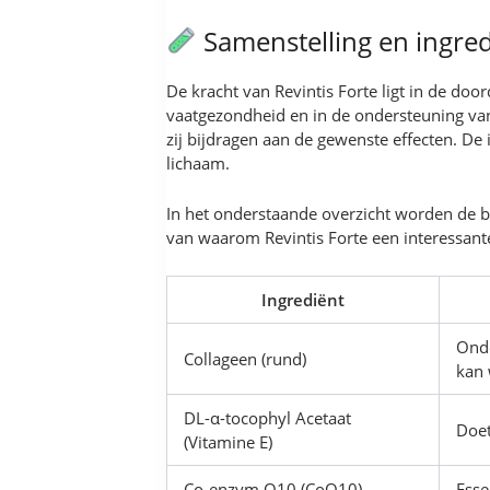
Samenstelling en ingre
De kracht van Revintis Forte ligt in de doo
vaatgezondheid en in de ondersteuning van
zij bijdragen aan de gewenste effecten. De
lichaam.
In het onderstaande overzicht worden de be
van waarom Revintis Forte een interessante
Ingrediënt
Onde
Collageen (rund)
kan
DL-α-tocophyl Acetaat
Doet
(Vitamine E)
Co-enzym Q10 (CoQ10)
Esse