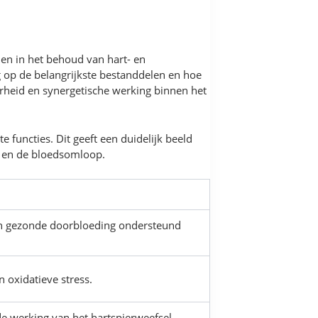
elen in het behoud van hart- en
g op de belangrijkste bestanddelen en hoe
erheid en synergetische werking binnen het
functies. Dit geeft een duidelijk beeld
rt en de bloedsomloop.
een gezonde doorbloeding ondersteund
n oxidatieve stress.
 de werking van het hartspierweefsel.