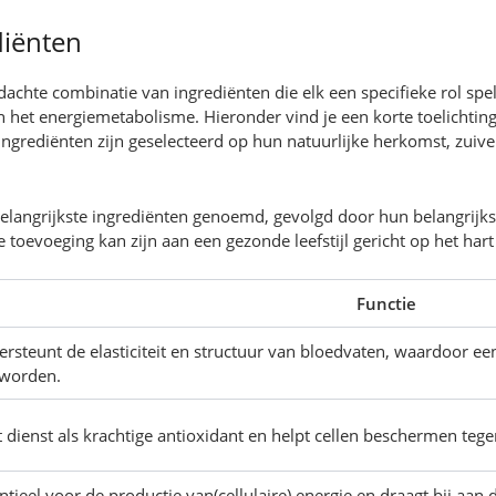
diënten
rdachte combinatie van ingrediënten die elk een specifieke rol sp
 het energiemetabolisme. Hieronder vind je een korte toelichtin
 ingrediënten zijn geselecteerd op hun natuurlijke herkomst, zuiv
langrijkste ingrediënten genoemd, gevolgd door hun belangrijkste 
 toevoeging kan zijn aan een gezonde leefstijl gericht op het ha
Functie
rsteunt de elasticiteit en structuur van bloedvaten, waardoor 
 worden.
 dienst als krachtige antioxidant en helpt cellen beschermen tege
ntieel voor de productie van(cellulaire) energie en draagt bij aan