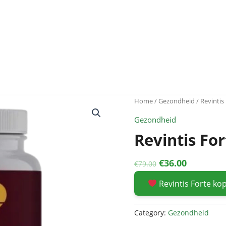
Home
/
Gezondheid
/ Revintis
Gezondheid
Revintis For
Original
Current
€
36.00
€
79.00
price
price
Revintis Forte k
was:
is:
€79.00.
€36.00.
Category:
Gezondheid