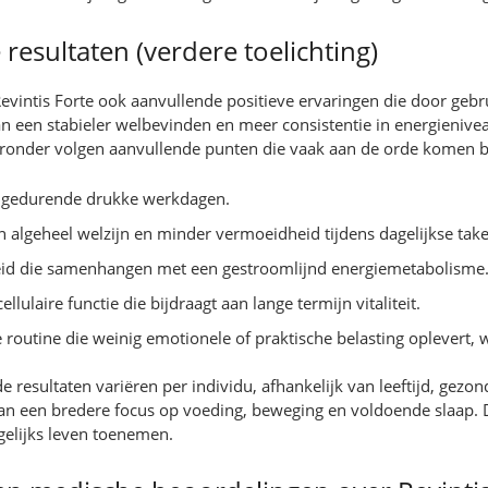
esultaten (verdere toelichting)
evintis Forte ook aanvullende positieve ervaringen die door ge
an een stabieler welbevinden en meer consistentie in energienive
Hieronder volgen aanvullende punten die vaak aan de orde komen bi
us gedurende drukke werkdagen.
n algeheel welzijn en minder vermoeidheid tijdens dagelijkse tak
eid die samenhangen met een gestroomlijnd energiemetabolisme
ulaire functie die bijdraagt aan lange termijn vitaliteit.
e routine die weinig emotionele of praktische belasting oplevert, 
resultaten variëren per individu, afhankelijk van leeftijd, gezond
van een bredere focus op voeding, beweging en voldoende slaap. 
agelijks leven toenemen.