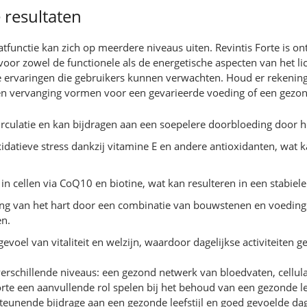
 resultaten
tfunctie kan zich op meerdere niveaus uiten. Revintis Forte is on
oor zowel de functionele als de energetische aspecten van het li
de ervaringen die gebruikers kunnen verwachten. Houd er rekenin
n vervanging vormen voor een gevarieerde voeding of een gezond
culatie en kan bijdragen aan een soepelere doorbloeding door he
idatieve stress dankzij vitamine E en andere antioxidanten, wat 
in cellen via CoQ10 en biotine, wat kan resulteren in een stabie
ing van het hart door een combinatie van bouwstenen en voedin
en.
voel van vitaliteit en welzijn, waardoor dagelijkse activiteiten
erschillende niveaus: een gezond netwerk van bloedvaten, cellula
te een aanvullende rol spelen bij het behoud van een gezonde le
eunende bijdrage aan een gezonde leefstijl en goed gevoelde dag