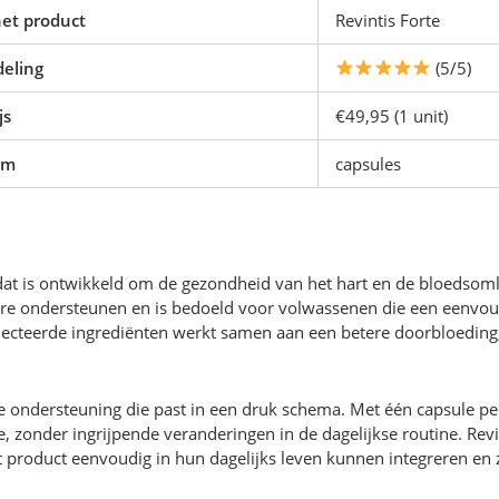
et product
Revintis Forte
eling
(5/5)
js
€49,95 (1 unit)
rm
capsules
dat is ontwikkeld om de gezondheid van het hart en de bloedsoml
aire ondersteunen en is bedoeld voor volwassenen die een eenvo
electeerde ingrediënten werkt samen aan een betere doorbloeding,
se ondersteuning die past in een druk schema. Met één capsule pe
e, zonder ingrijpende veranderingen in de dagelijkse routine. Rev
het product eenvoudig in hun dagelijks leven kunnen integreren e