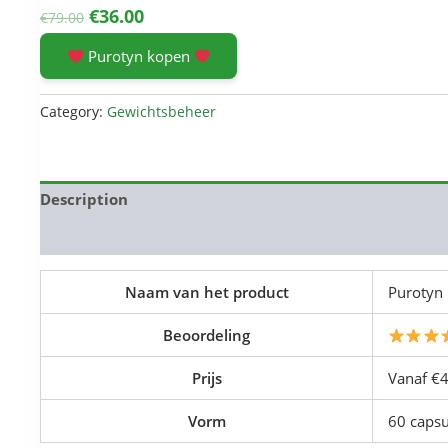
Original
Current
€
36.00
€
79.00
price
price
Purotyn kopen
was:
is:
€79.00.
€36.00.
Category:
Gewichtsbeheer
Description
Reviews (0)
Naam van het product
Purotyn
Beoordeling
Prijs
Vanaf €
Vorm
60 capsu