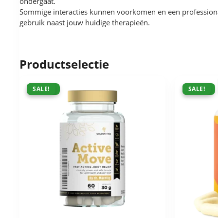
ondergaat.
Sommige interacties kunnen voorkomen en een professional
gebruik naast jouw huidige therapieën.
Productselectie
ACTIE !
SALE!
ACTIE !
SALE!