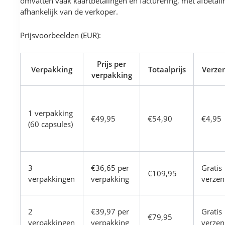
omvatten vaak kaartbetalingen en facturering, met afbetal
afhankelijk van de verkoper.
Prijsvoorbeelden (EUR):
Prijs per
Verpakking
Totaalprijs
Verze
verpakking
1 verpakking
€49,95
€54,90
€4,95
(60 capsules)
3
€36,65 per
Gratis
€109,95
verpakkingen
verpakking
verzen
2
€39,97 per
Gratis
€79,95
verpakkingen
verpakking
verzen