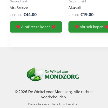
Gezondheid
Gezondheid
AiraBreeze
Akusoli
Original
Current
Original
Curren
€
44.00
€
19.00
€
119.00
€
69.00
price
price
price
price
was:
is:
was:
is:
AiraBreeze kopen
Akusoli kopen
€119.00.
€44.00.
€69.00.
€19.00.
© 2026 De Winkel voor Mondzorg. Alle rechten
voorbehouden.
Deze site kan affiliate links bevatten.