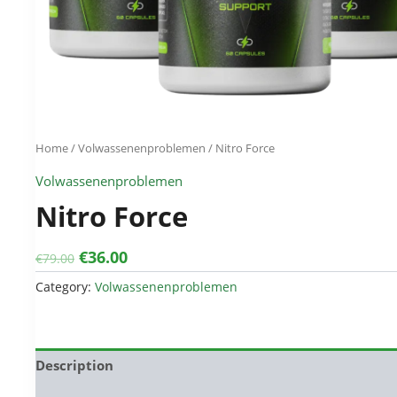
Home
/
Volwassenenproblemen
/ Nitro Force
Volwassenenproblemen
Nitro Force
Original
Current
€
36.00
€
79.00
price
price
Category:
Volwassenenproblemen
was:
is:
€79.00.
€36.00.
Description