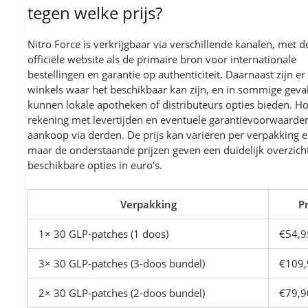
tegen welke prijs?
Nitro Force is verkrijgbaar via verschillende kanalen, met d
officiële website als de primaire bron voor internationale
bestellingen en garantie op authenticiteit. Daarnaast zijn er
winkels waar het beschikbaar kan zijn, en in sommige geva
kunnen lokale apotheken of distributeurs opties bieden. H
rekening met levertijden en eventuele garantievoorwaarden
aankoop via derden. De prijs kan variëren per verpakking e
maar de onderstaande prijzen geven een duidelijk overzich
beschikbare opties in euro’s.
Verpakking
Pr
1× 30 GLP-patches (1 doos)
€54,9
3× 30 GLP-patches (3-doos bundel)
€109,
2× 30 GLP-patches (2-doos bundel)
€79,9