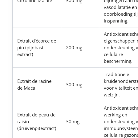
Citrulline Malate
300 mg
bijdragen aan b
vasodilatatie en
doorbloeding ti
inspanning.
Antioxidantisch
Extrait d’écorce de
eigenschappen 
pin (pijnbast-
200 mg
ondersteuning 
extract)
cellulaire
bescherming.
Traditionele
Extrait de racine
kruidenonderst
300 mg
de Maca
voor vitaliteit e
welzijn.
Antioxidantisch
Extrait de peau de
werking en
raisin
30 mg
ondersteuning 
(druivenpitextract)
immuunsystee
cellulaire gezon