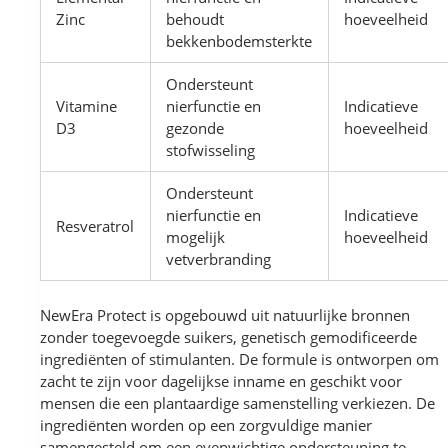
Zinc
behoudt
hoeveelheid
bekkenbodemsterkte
Ondersteunt
Vitamine
nierfunctie en
Indicatieve
D3
gezonde
hoeveelheid
stofwisseling
Ondersteunt
nierfunctie en
Indicatieve
Resveratrol
mogelijk
hoeveelheid
vetverbranding
NewEra Protect is opgebouwd uit natuurlijke bronnen
zonder toegevoegde suikers, genetisch gemodificeerde
ingrediënten of stimulanten. De formule is ontworpen om
zacht te zijn voor dagelijkse inname en geschikt voor
mensen die een plantaardige samenstelling verkiezen. De
ingrediënten worden op een zorgvuldige manier
samengesteld om een evenwichtige ondersteuning te