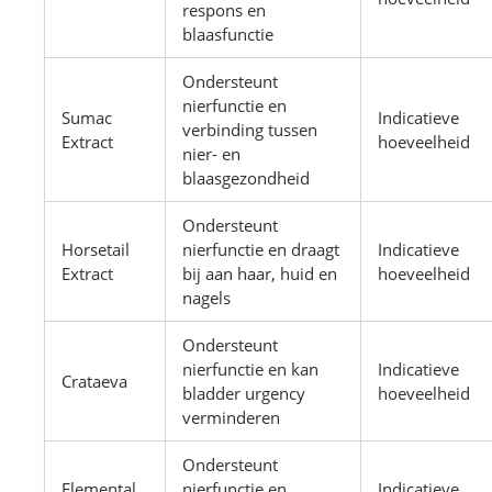
respons en
blaasfunctie
Ondersteunt
nierfunctie en
Sumac
Indicatieve
verbinding tussen
Extract
hoeveelheid
nier- en
blaasgezondheid
Ondersteunt
Horsetail
nierfunctie en draagt
Indicatieve
Extract
bij aan haar, huid en
hoeveelheid
nagels
Ondersteunt
nierfunctie en kan
Indicatieve
Crataeva
bladder urgency
hoeveelheid
verminderen
Ondersteunt
Elemental
nierfunctie en
Indicatieve