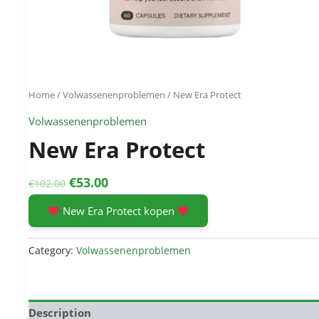
Home
/
Volwassenenproblemen
/ New Era Protect
Volwassenenproblemen
New Era Protect
Original
Current
€
53.00
€
102.00
price
price
New Era Protect kopen
was:
is:
€102.00.
€53.00.
Category:
Volwassenenproblemen
Description