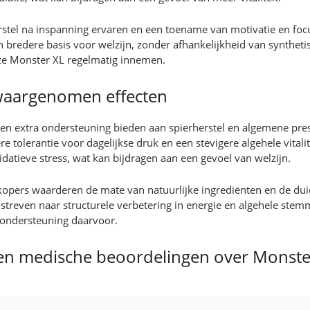
stel na inspanning ervaren en een toename van motivatie en focus
en bredere basis voor welzijn, zonder afhankelijkheid van synthe
 ze Monster XL regelmatig innemen.
waargenomen effecten
en extra ondersteuning bieden aan spierherstel en algemene presta
e tolerantie voor dagelijkse druk en een stevigere algehele vital
atieve stress, wat kan bijdragen aan een gevoel van welzijn.
kopers waarderen de mate van natuurlijke ingrediënten en de dui
treven naar structurele verbetering in energie en algehele stem
 ondersteuning daarvoor.
en medische beoordelingen over Monste