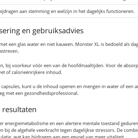
ijdragen aan stemming en welzijn in het dagelijks functioneren.
sering en gebruiksadvies
met een glas water en niet kauwen. Monster XL is bedoeld als da
nastreven.
, bij voorkeur vóór een van de hoofdmaaltijden. Voor de absorpti
et of calorieënrijkere inhoud.
an capsules, kunt u de inhoud openen en mengen in water of een 
rleg met een gezondheidsprofessional.
 resultaten
ter energiemetabolisme en een alertere mentale toestand geduren
 bij de algehele veerkracht tegen dagelijkse stressors. De combi
atie, wat kan bijdragen aan een gevoel van meer vitaliteit.