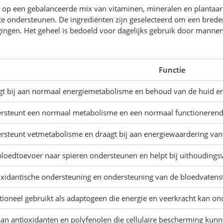
ch op een gebalanceerde mix van vitaminen, mineralen en planta
eit te ondersteunen. De ingrediënten zijn geselecteerd om een bre
egingen. Het geheel is bedoeld voor dagelijks gebruik door mannen
Functie
gt bij aan normaal energiemetabolisme en behoud van de huid en
rsteunt een normaal metabolisme en een normaal functionere
rsteunt vetmetabolisme en draagt bij aan energiewaardering van 
bloedtoevoer naar spieren ondersteunen en helpt bij uithoudings
oxidantische ondersteuning en ondersteuning van de bloedvatens
tioneel gebruikt als adaptogeen die energie en veerkracht kan o
aan antioxidanten en polyfenolen die cellulaire bescherming kun