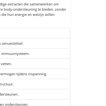
ardige extracten die samenwerken om
dere body-ondersteuning te bieden, zonder
 die hun energie en welzijn willen
 zenuwstelsel.
nd immuunsysteem.
vetten.
vermogen tijdens inspanning.
tructuur.
ndersteunen.
nen ondersteunen.