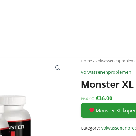
Home
/
Volwassenenproblem
Volwassenenproblemen
Monster XL
Original
Current
€
36.00
€
64.00
price
price
Monster XL kope
was:
is:
€64.00.
€36.00.
Category:
Volwassenenpro