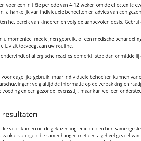
en voor een initiële periode van 4-12 weken om de effecten te e
n, afhankelijk van individuele behoeften en advies van een gezo
buiten het bereik van kinderen en volg de aanbevolen dosis. Gebr
ien u momenteel medicijnen gebruikt of een medische behandeling
u Livizit toevoegt aan uw routine.
 ondervindt of allergische reacties opmerkt, stop dan onmiddelli
er voor dagelijks gebruik, maar individuele behoeften kunnen var
chuwingen; volg altijd de informatie op de verpakking en raadpleeg
 voeding en een gezonde levensstijl, maar kan wel een ondersteu
 resultaten
len die voortkomen uit de gekozen ingrediënten en hun samengeste
s vaak ervaringen die samenhangen met een algeheel gevoel van 