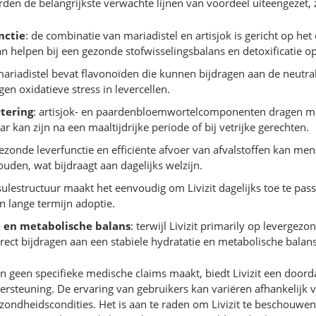
orden de belangrijkste verwachte lijnen van voordeel uiteengezet,
nctie
: de combinatie van mariadistel en artisjok is gericht op he
n helpen bij een gezonde stofwisselingsbalans en detoxificatie op
mariadistel bevat flavonoïden die kunnen bijdragen aan de neutrali
en oxidatieve stress in levercellen.
tering
: artisjok- en paardenbloemwortelcomponenten dragen mog
r kan zijn na een maaltijdrijke periode of bij vetrijke gerechten.
gezonde leverfunctie en efficiënte afvoer van afvalstoffen kan m
uden, wat bijdraagt aan dagelijks welzijn.
sulestructuur maakt het eenvoudig om Livizit dagelijks toe te pas
n lange termijn adoptie.
 en metabolische balans
: terwijl Livizit primarily op levergez
irect bijdragen aan een stabiele hydratatie en metabolische balans
n geen specifieke medische claims maakt, biedt Livizit een door
rsteuning. De ervaring van gebruikers kan variëren afhankelijk van
ondheidscondities. Het is aan te raden om Livizit te beschouwen 