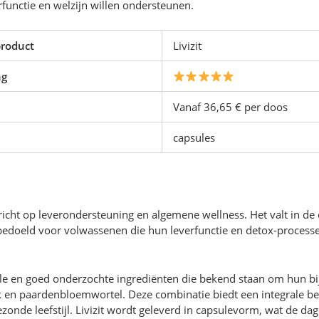
unctie en welzijn willen ondersteunen.
roduct
Livizit
ng
Vanaf 36,65 € per doos
capsules
 richt op leverondersteuning en algemene wellness. Het valt in de
doeld voor volwassenen die hun leverfunctie en detox-processen 
nele en goed onderzochte ingrediënten die bekend staan om hun bi
sjok en paardenbloemwortel. Deze combinatie biedt een integrale 
onde leefstijl. Livizit wordt geleverd in capsulevorm, wat de da