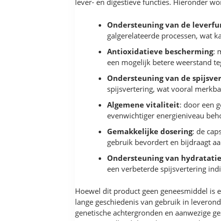
lever- en digestieve functies. Hieronder w
Ondersteuning van de leverfu
galgerelateerde processen, wat ka
Antioxidatieve bescherming
: 
een mogelijk betere weerstand teg
Ondersteuning van de spijsver
spijsvertering, wat vooral merkbaa
Algemene vitaliteit
: door een 
evenwichtiger energieniveau beho
Gemakkelijke dosering
: de cap
gebruik bevordert en bijdraagt aa
Ondersteuning van hydratatie
een verbeterde spijsvertering ind
Hoewel dit product geen geneesmiddel is e
lange geschiedenis van gebruik in leveronde
genetische achtergronden en aanwezige gez