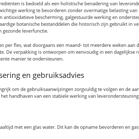
rediënten is bedoeld als een holistische benadering van leveron
chtige werking te bevorderen zonder overmatige belasting van m
en antioxidatieve bescherming, galgestuurde werking en onderste
rdige botanische bestanddelen die historisch zijn gebruikt in ver
 gezonde leverfunctie.
les per fles, wat doorgaans een maand- tot meerdere weken aan da
te. De verpakking is ontworpen om eenvoudig in een dagelijkse ro
ente manier te ondersteunen.
sering en gebruiksadvies
angrijk om de gebruiksaanwijzingen zorgvuldig te volgen en de aan
j het handhaven van een stabiele werking van leverondersteuning
e maaltijd met een glas water. Dit kan de opname bevorderen en g