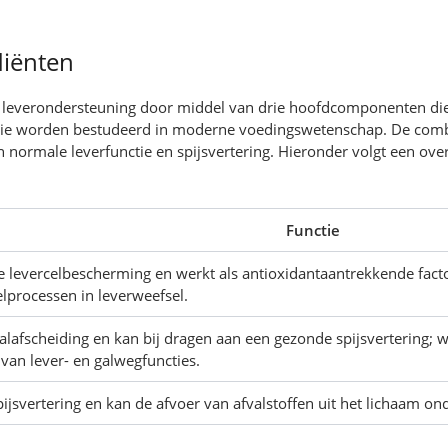
diënten
op leverondersteuning door middel van drie hoofdcomponenten die
ie worden bestudeerd in moderne voedingswetenschap. De comb
 normale leverfunctie en spijsvertering. Hieronder volgt een over
Functie
 levercelbescherming en werkt als antioxidantaantrekkende factor
elprocessen in leverweefsel.
lafscheiding en kan bij dragen aan een gezonde spijsvertering; wo
van lever- en galwegfuncties.
ijsvertering en kan de afvoer van afvalstoffen uit het lichaam ond