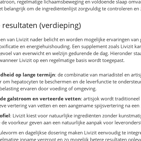
atroon, regelmatige lichaamsbeweging en voldoende slaap omvat
t belangrijk om de ingrediëntenlijst zorgvuldig te controleren en
resultaten (verdieping)
n van Livizit nader belicht en worden mogelijke ervaringen van g
toxificatie en energiehuishouding. Een supplement zoals Livizit 
gevoel van evenwicht en welzijn gedurende de dag. Hieronder staa
anneer Livizit op een regelmatige basis wordt toegepast.
dheid op lange termijn
: de combinatie van mariadistel en art
r om hepatocyten te beschermen en de leverfunctie te ondersteune
belasting ervaren door voeding of omgeving.
de galstroom en verteerde vetten
: artisjok wordt traditionee
ieve vertering van vetten en een aangename spijsvertering na een 
ofiel
: Livizit kiest voor natuurlijke ingrediënten zonder kunstmat
de voorkeur geven aan een natuurlijke aanpak voor leveronders
sulevorm en dagelijkse dosering maken Livizit eenvoudig te integr
elmatige inname vergroot en zo mogelijk betere resultaten opleve