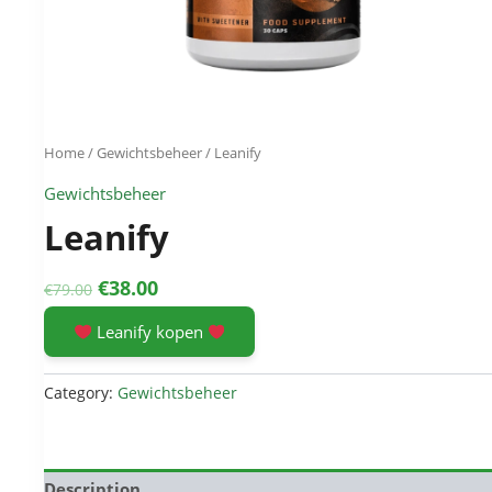
Home
/
Gewichtsbeheer
/ Leanify
Gewichtsbeheer
Leanify
Original
Current
€
38.00
€
79.00
price
price
Leanify kopen
was:
is:
€79.00.
€38.00.
Category:
Gewichtsbeheer
Description