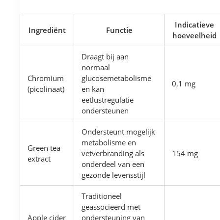
Indicatieve
Ingrediënt
Functie
hoeveelheid
Draagt bij aan
normaal
Chromium
glucosemetabolisme
0,1 mg
(picolinaat)
en kan
eetlustregulatie
ondersteunen
Ondersteunt mogelijk
metabolisme en
Green tea
vetverbranding als
154 mg
extract
onderdeel van een
gezonde levensstijl
Traditioneel
geassocieerd met
Apple cider
ondersteuning van