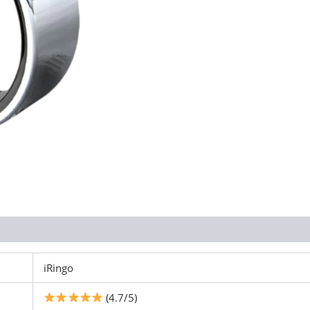
iRingo
(4.7/5)