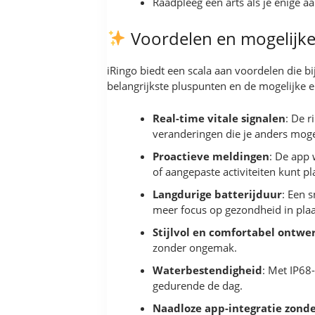
Raadpleeg een arts als je enige a
Voordelen en mogelijke
iRingo biedt een scala aan voordelen die bi
belangrijkste pluspunten en de mogelijke 
Real-time vitale signalen
: De r
veranderingen die je anders moge
Proactieve meldingen
: De app 
of aangepaste activiteiten kunt p
Langdurige batterijduur
: Een 
meer focus op gezondheid in plaa
Stijlvol en comfortabel ontwe
zonder ongemak.
Waterbestendigheid
: Met IP68
gedurende de dag.
Naadloze app-integratie zon