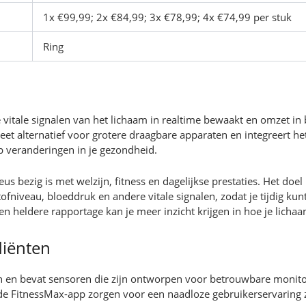
1x €99,99; 2x €84,99; 3x €78,99; 4x €74,99 per stuk
Ring
vitale signalen van het lichaam in realtime bewaakt en omzet in b
reet alternatief voor grotere draagbare apparaten en integreert
p veranderingen in je gezondheid.
eus bezig is met welzijn, fitness en dagelijkse prestaties. Het do
ofniveau, bloeddruk en andere vitale signalen, zodat je tijdig ku
n heldere rapportage kan je meer inzicht krijgen in hoe je lichaam
diënten
 en bevat sensoren die zijn ontworpen voor betrouwbare monitori
de FitnessMax-app zorgen voor een naadloze gebruikerservaring 