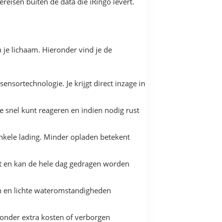
eisen buiten de data die iRingo levert.
 je lichaam. Hieronder vind je de
nsortechnologie. Je krijgt direct inzage in
 je snel kunt reageren en indien nodig rust
enkele lading. Minder opladen betekent
fit en kan de hele dag gedragen worden
ten en lichte wateromstandigheden
zonder extra kosten of verborgen