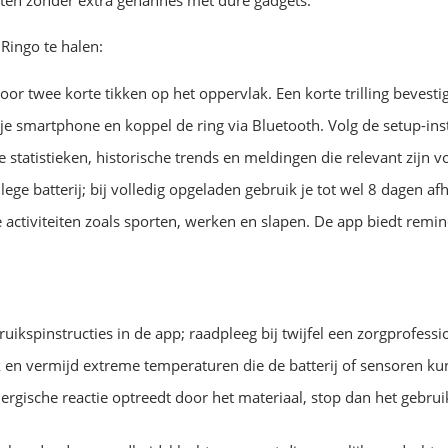
chten zonder extra gehannes met dure gadgets.
Ringo te halen:
oor twee korte tikken op het oppervlak. Een korte trilling bevestigt
 smartphone en koppel de ring via Bluetooth. Volg de setup-inst
 statistieken, historische trends en meldingen die relevant zijn v
lege batterij; bij volledig opgeladen gebruik je tot wel 8 dagen af
se activiteiten zoals sporten, werken en slapen. De app biedt rem
ikspinstructies in de app; raadpleeg bij twijfel een zorgprofess
 en vermijd extreme temperaturen die de batterij of sensoren k
allergische reactie optreedt door het materiaal, stop dan het gebr