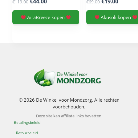
Original
Current
Original
Curren
€
44.00
€
19.00
€
119.00
€
69.00
price
price
price
price
was:
is:
was:
is:
AiraBreeze kopen
Akusoli kopen
€119.00.
€44.00.
€69.00.
€19.00.
© 2026 De Winkel voor Mondzorg. Alle rechten
voorbehouden.
Deze site kan affiliate links bevatten.
Betalingsbeleid
Retourbeleid