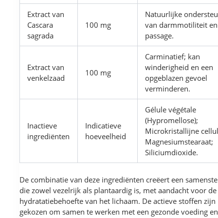
Extract van
Natuurlijke onderste
Cascara
100 mg
van darmmotiliteit en
sagrada
passage.
Carminatief; kan
Extract van
winderigheid en een
100 mg
venkelzaad
opgeblazen gevoel
verminderen.
Gélule végétale
(Hypromellose);
Inactieve
Indicatieve
Microkristallijne cellu
ingrediënten
hoeveelheid
Magnesiumstearaat;
Siliciumdioxide.
De combinatie van deze ingrediënten creëert een samenstel
die zowel vezelrijk als plantaardig is, met aandacht voor de
hydratatiebehoefte van het lichaam. De actieve stoffen zijn
gekozen om samen te werken met een gezonde voeding en