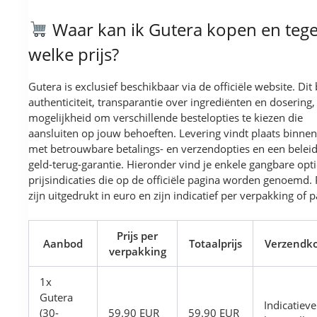
Waar kan ik Gutera kopen en teg
welke prijs?
Gutera is exclusief beschikbaar via de officiële website. Dit 
authenticiteit, transparantie over ingrediënten en dosering,
mogelijkheid om verschillende bestelopties te kiezen die
aansluiten op jouw behoeften. Levering vindt plaats binne
met betrouwbare betalings- en verzendopties en een belei
geld-terug-garantie. Hieronder vind je enkele gangbare opt
prijsindicaties die op de officiële pagina worden genoemd. 
zijn uitgedrukt in euro en zijn indicatief per verpakking of p
Prijs per
Aanbod
Totaalprijs
Verzendk
verpakking
1x
Gutera
Indicatieve
(30-
59.90 EUR
59.90 EUR