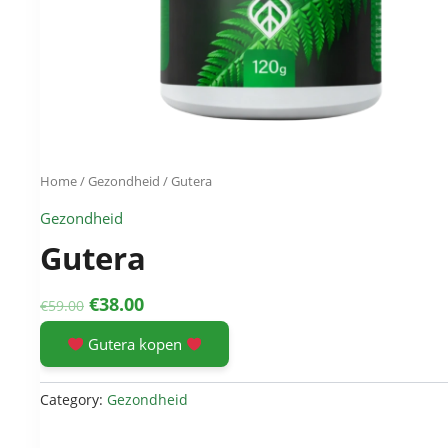
Home
/
Gezondheid
/ Gutera
Gezondheid
Gutera
Original
Current
€
38.00
€
59.00
price
price
Gutera kopen
was:
is:
€59.00.
€38.00.
Category:
Gezondheid