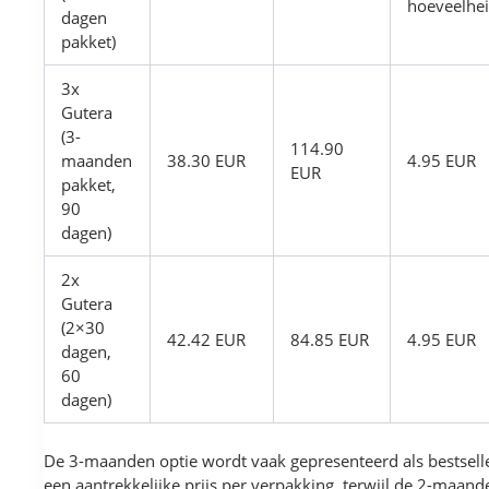
hoeveelhe
dagen
pakket)
3x
Gutera
(3-
114.90
maanden
38.30 EUR
4.95 EUR
EUR
pakket,
90
dagen)
2x
Gutera
(2×30
42.42 EUR
84.85 EUR
4.95 EUR
dagen,
60
dagen)
De 3-maanden optie wordt vaak gepresenteerd als bestsell
een aantrekkelijke prijs per verpakking, terwijl de 2-maand