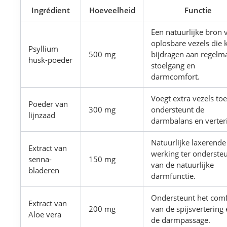
Ingrédient
Hoeveelheid
Functie
Een natuurlijke bron 
oplosbare vezels die 
Psyllium
500 mg
bijdragen aan regelm
husk-poeder
stoelgang en
darmcomfort.
Voegt extra vezels to
Poeder van
300 mg
ondersteunt de
lijnzaad
darmbalans en verter
Natuurlijke laxerende
Extract van
werking ter onderste
senna-
150 mg
van de natuurlijke
bladeren
darmfunctie.
Ondersteunt het comf
Extract van
200 mg
van de spijsvertering
Aloe vera
de darmpassage.