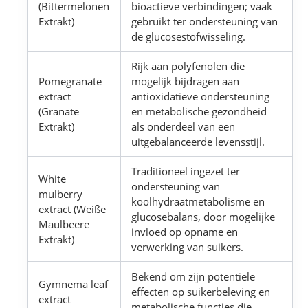
(Bittermelonen
bioactieve verbindingen; vaak
Extrakt)
gebruikt ter ondersteuning van
de glucosestofwisseling.
Rijk aan polyfenolen die
Pomegranate
mogelijk bijdragen aan
extract
antioxidatieve ondersteuning
(Granate
en metabolische gezondheid
Extrakt)
als onderdeel van een
uitgebalanceerde levensstijl.
Traditioneel ingezet ter
White
ondersteuning van
mulberry
koolhydraatmetabolisme en
extract (Weiße
glucosebalans, door mogelijke
Maulbeere
invloed op opname en
Extrakt)
verwerking van suikers.
Bekend om zijn potentiële
Gymnema leaf
effecten op suikerbeleving en
extract
metabolische functies die