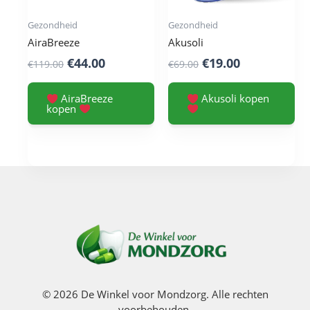
Gezondheid
Gezondheid
AiraBreeze
Akusoli
Original
Current
Original
Current
€
44.00
€
19.00
€
119.00
€
69.00
price
price
price
price
was:
is:
was:
is:
AiraBreeze
Akusoli kopen
kopen
€119.00.
€44.00.
€69.00.
€19.00.
© 2026 De Winkel voor Mondzorg. Alle rechten
voorbehouden.