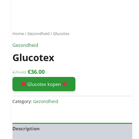
Home
/
Gezondheid
/ Glucotex
Gezondheid
Glucotex
Original
Current
€
36.00
€
79.00
price
price
Glucotex kopen
was:
is:
€79.00.
€36.00.
Category:
Gezondheid
Description