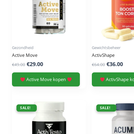
Gezondheid
Gewichtsbeheer
Active Move
ActivShape
Original
Current
Original
Cur
€
29.00
€
36.00
€
49.00
€
64.00
price
price
price
pric
was:
is:
was:
is:
Active Move kopen
ActivShape 
€49.00.
€29.00.
€64.00.
€36.
ACTIE !
SALE!
ACTIE !
SALE!