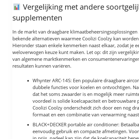
Vergelijking met andere soortgeli
supplementen
In de markt van draagbare klimaatbeheersingsoplossingen z
bekende alternatieven waarmee Coolizi Coolzy kan worden
Hieronder staan enkele kenmerken naast elkaar, zodat je e
weloverwogen keuze kunt maken. Let op: dit zijn vergelijki
van algemene marktkenmerken en consumentenervaringen;
resultaten kunnen variëren.
Whynter ARC-14S: Een populaire draagbare airco
dubbele functies voor koelen en ontvochtigen. Nad
dat het soms zwaarder is en mogelijk meer ruimt
voordeel is solide koelcapaciteit en betrouwbare p
Coolizi Coolzy onderscheidt zich door een nog dr
formaat en een combinatie van verwarming naast 
BLACK+DECKER portable air conditioner: Betaalba
eenvoudig gebruik en compacte afmetingen. Voord
in prijs, nadeel kan zijn dat de koelcapaciteit bepe