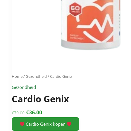
Home
/
Gezondheid
/ Cardio Genix
Gezondheid
Cardio Genix
Original
Current
€
36.00
€
79.00
price
price
Cardio Genix kopen
was:
is: