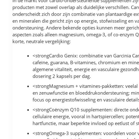
In de markt voor cardio-ondersteunende supplementen zijn
producten met zowel overlap als duidelijke verschillen. Ca
onderscheidt zich door zijn combinatie van plantaardige ex
en mineralen die gericht zijn op energie, stofwisseling en v
ondersteuning. Andere bekende opties kunnen meer gericht 
aspecten zoals alleen magnesium, omega-3, of co-enzym Q
korte, neutrale vergelijking:
<strongCardio Genix: combinatie van Garcinia Ca
cafeïne, guarana, B-vitamines, chromium en miner
algemene vitaliteit, energie en vasculaire gezond
dosering 2 kapsels per dag.
<strongMagnesium + vitamines-pakketten: veelal g
en zenuwfunctie en bloeddrukondersteuning; min
focus op energiestofwisseling en vasculaire detail
<strongCoënzym Q10 supplementen: directe ond
cellulaire energie, vooral in hartspiercellen; poten
hartfunctie, maar beperkte invloed op eetlust of s
<strongOmega-3 supplementen: voordelen voor v