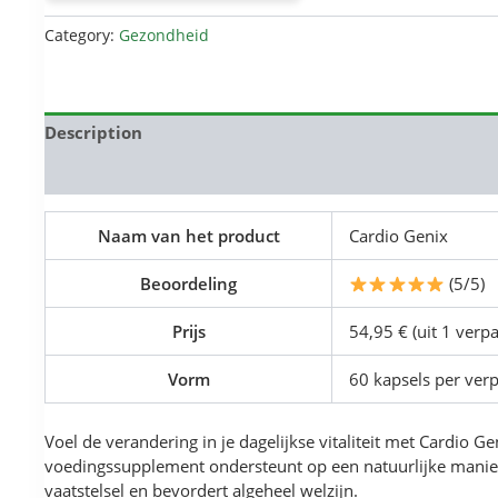
€79.00.
€36.00.
Category:
Gezondheid
Description
Reviews (0)
Naam van het product
Cardio Genix
Beoordeling
(5/5)
Prijs
54,95 € (uit 1 verp
Vorm
60 kapsels per ver
Voel de verandering in je dagelijkse vitaliteit met Cardio Gen
voedingssupplement ondersteunt op een natuurlijke manier
vaatstelsel en bevordert algeheel welzijn.