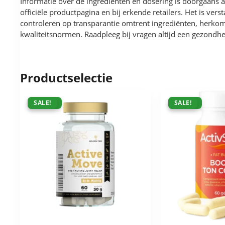
Informatie over de ingrediënten en dosering is doorgaans 
officiële productpagina en bij erkende retailers. Het is vers
controleren op transparantie omtrent ingrediënten, herko
kwaliteitsnormen. Raadpleeg bij vragen altijd een gezondhe
Productselectie
ACTIE !
SALE!
ACTIE !
SALE!