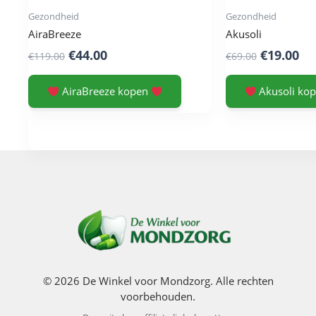
Gezondheid
Gezondheid
AiraBreeze
Akusoli
Original
Current
Original
Cu
€
44.00
€
19.00
€
119.00
€
69.00
price
price
price
pr
was:
is:
was:
is:
AiraBreeze kopen
Akusoli ko
€119.00.
€44.00.
€69.00.
€1
© 2026 De Winkel voor Mondzorg. Alle rechten
voorbehouden.