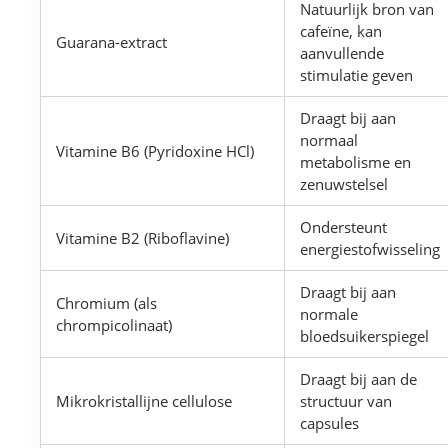
Natuurlijk bron van
cafeïne, kan
Guarana-extract
aanvullende
stimulatie geven
Draagt bij aan
normaal
Vitamine B6 (Pyridoxine HCl)
metabolisme en
zenuwstelsel
Ondersteunt
Vitamine B2 (Riboflavine)
energiestofwisseling
Draagt bij aan
Chromium (als
normale
chrompicolinaat)
bloedsuikerspiegel
Draagt bij aan de
Mikrokristallijne cellulose
structuur van
capsules