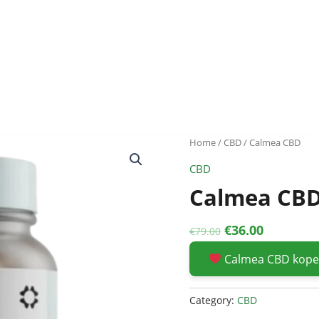
Home
/
CBD
/ Calmea CBD
CBD
Calmea CB
Original
Current
€
36.00
€
79.00
price
price
Calmea CBD kop
was:
is:
€79.00.
€36.00.
Category:
CBD