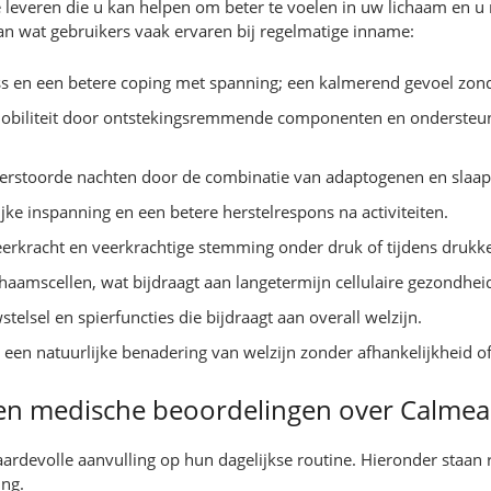
leveren die u kan helpen om beter te voelen in uw lichaam en u r
n wat gebruikers vaak ervaren bij regelmatige inname:
ss en een betere coping met spanning; een kalmerend gevoel zond
obiliteit door ontstekingsremmende componenten en ondersteuni
 verstoorde nachten door de combinatie van adaptogenen en slaa
ijke inspanning en een betere herstelrespons na activiteiten.
erkracht en veerkrachtige stemming onder druk of tijdens drukke
haamscellen, wat bijdraagt aan langetermijn cellulaire gezondhei
elsel en spierfuncties die bijdraagt aan overall welzijn.
 een natuurlijke benadering van welzijn zonder afhankelijkheid of
en medische beoordelingen over Calme
rdevolle aanvulling op hun dagelijkse routine. Hieronder staan 
ng.