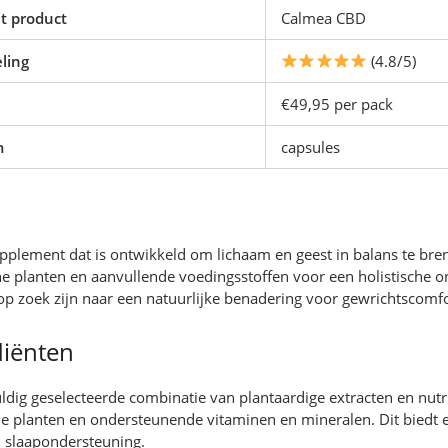
t product
Calmea CBD
ling
(4.8/5)
€49,95 per pack
m
capsules
pplement dat is ontwikkeld om lichaam en geest in balans te bre
 planten en aanvullende voedingsstoffen voor een holistische on
op zoek zijn naar een natuurlijke benadering voor gewrichtscomfo
diënten
ldig geselecteerde combinatie van plantaardige extracten en nut
planten en ondersteunende vitaminen en mineralen. Dit biedt een
n slaapondersteuning.