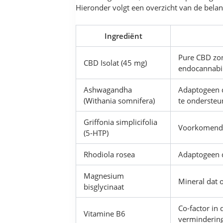
Hieronder volgt een overzicht van de belan
Ingrediënt
Pure CBD zon
CBD Isolat (45 mg)
endocannabin
Ashwagandha
Adaptogeen d
(Withania somnifera)
te ondersteu
Griffonia simplicifolia
Voorkomende 
(5-HTP)
Rhodiola rosea
Adaptogeen d
Magnesium
Mineral dat 
bisglycinaat
Co-factor in
Vitamine B6
verminderin