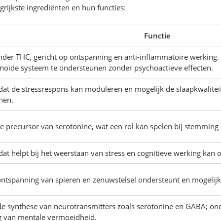
grijkste ingrediënten en hun functies:
Functie
der THC, gericht op ontspanning en anti-inflammatoire werking. 
oïde systeem te ondersteunen zonder psychoactieve effecten.
at de stressrespons kan moduleren en mogelijk de slaapkwalitei
nen.
precursor van serotonine, wat een rol kan spelen bij stemming e
at helpt bij het weerstaan van stress en cognitieve werking kan
ontspanning van spieren en zenuwstelsel ondersteunt en mogelijk
 de synthese van neurotransmitters zoals serotonine en GABA; ond
g van mentale vermoeidheid.