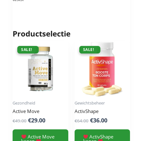
Productselectie
ACTIE !
SALE!
ACTIE !
SALE!
Gezondheid
Gewichtsbeheer
Active Move
ActivShape
Original
Current
Original
Current
€
29.00
€
36.00
€
49.00
€
64.00
price
price
price
price
was:
is:
was:
is:
Active Move
ActivShape