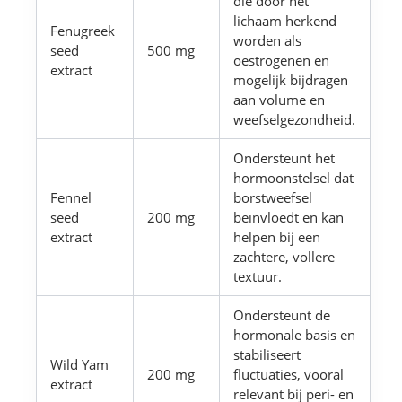
die door het
lichaam herkend
Fenugreek
worden als
seed
500 mg
oestrogenen en
extract
mogelijk bijdragen
aan volume en
weefselgezondheid.
Ondersteunt het
hormoonstelsel dat
Fennel
borstweefsel
seed
200 mg
beïnvloedt en kan
extract
helpen bij een
zachtere, vollere
textuur.
Ondersteunt de
hormonale basis en
stabiliseert
Wild Yam
200 mg
fluctuaties, vooral
extract
relevant bij peri- en