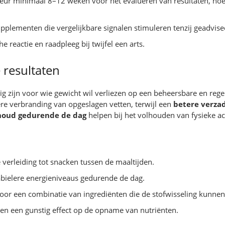
rkeur minimaal 8–12 weken voor het evalueren van resultaten, h
pplementen die vergelijkbare signalen stimuleren tenzij geadvise
e reactie en raadpleeg bij twijfel een arts.
 resultaten
 zijn voor wie gewicht wil verliezen op een beheersbare en reg
ere verbranding van opgeslagen vetten, terwijl een
betere verzad
houd gedurende de dag
helpen bij het volhouden van fysieke act
verleiding tot snacken tussen de maaltijden.
bielere energieniveaus gedurende de dag.
oor een combinatie van ingrediënten die de stofwisseling kunne
 en een gunstig effect op de opname van nutriënten.