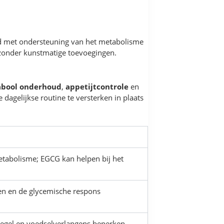
erd met ondersteuning van het metabolisme
 zonder kunstmatige toevoegingen.
abool onderhoud
,
appetijtcontrole
en
dagelijkse routine te versterken in plaats
etabolisme; EGCG kan helpen bij het
en en de glycemische respons
iegel en voedselverlangens beperken.