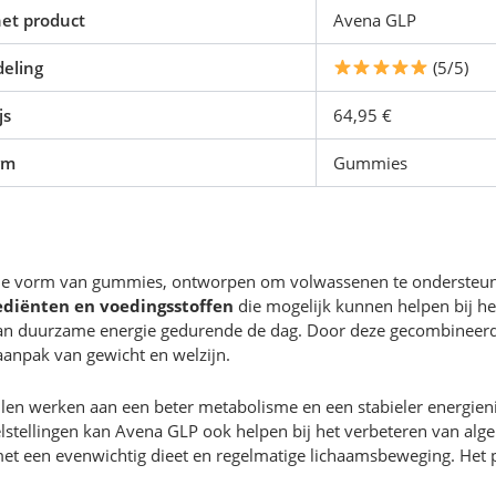
et product
Avena GLP
eling
(5/5)
js
64,95 €
rm
Gummies
de vorm van gummies, ontworpen om volwassenen te ondersteunen
ediënten en voedingsstoffen
die mogelijk kunnen helpen bij he
van duurzame energie gedurende de dag. Door deze gecombineer
anpak van gewicht en welzijn.
len werken aan een beter metabolisme en een stabieler energien
tellingen kan Avena GLP ook helpen bij het verbeteren van algehel
 een evenwichtig dieet en regelmatige lichaamsbeweging. Het pr