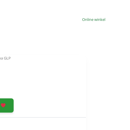
Online winkel
na GLP
n