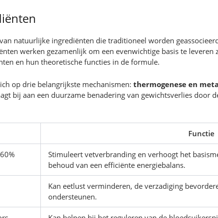
diënten
van natuurlijke ingrediënten die traditioneel worden geassocie
iënten werken gezamenlijk om een evenwichtige basis te leveren
ten en hun theoretische functies in de formule.
zich op drie belangrijkste mechanismen:
thermogenese en met
aagt bij aan een duurzame benadering van gewichtsverlies door de 
Functie
e 60%
Stimuleert vetverbranding en verhoogt het basism
behoud van een efficiënte energiebalans.
Kan eetlust verminderen, de verzadiging bevorder
ondersteunen.
ors
Kan helpen bij het reguleren van de bloedsuikersp