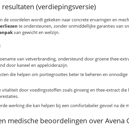
resultaten (verdiepingsversie)
 van de voordelen wordt gekeken naar concrete ervaringen en me
erliezen
te ondersteunen, zonder onmiddellijke garanties van sne
aanpak
van gewicht en welzijn.
:
 toename van vetverbranding, ondersteund door groene thee-extract
nd door kaneel en appelciderazijn.
ecten die helpen om portiegroottes beter te beheren en onnodige 
vitaliteit door voedingsstoffen zoals ginseng en thee-extract di
restaties.
rde werking die kan helpen bij een comfortabeler gevoel na de ma
en medische beoordelingen over Avena 